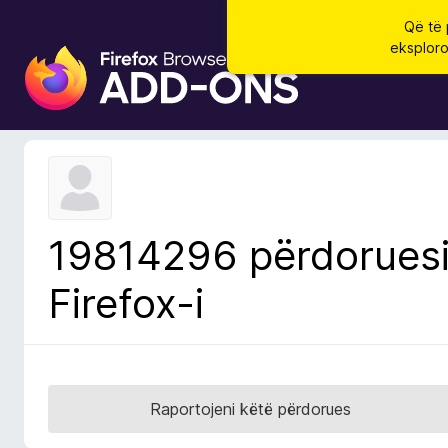
Që të 
eksploro
S
h
t
e
s
a
S
h
19814296 përdorues
f
l
Firefox-i
e
t
u
e
s
Raportojeni këtë përdorues
i
F