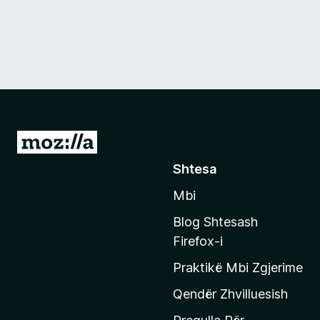
S
h
Shtesa
k
Mbi
o
n
Blog Shtesash
i
Firefox-i
t
Praktikë Mbi Zgjerime
e
f
Qendër Zhvilluesish
a