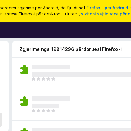
përdorni zgjerime për Android, do t’ju duhet
Firefox-i për Android
.
ni shtesa Firefox-i për desktop, ju lutemi,
vizitoni sajtin tonë për 
Zgjerime nga 19814296 përdoruesi Firefox-i
i
E
n
d
e
p
a
E
v
n
l
d
e
e