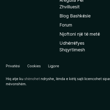
Rregulla Për
q
Zhvilluesit
j
Blog Bashkësie
a
h
Forum
y
Njoftoni një të metë
r
Udhërrëfyes
ë
Shqyrtimesh
s
e
e
Privatësi
Cookies
Ligjore
M
o
Hiq atje ku
shënohet
ndryshe, lënda e këtij sajti licencohet sip
z
mëvonshëm.
i
l
l