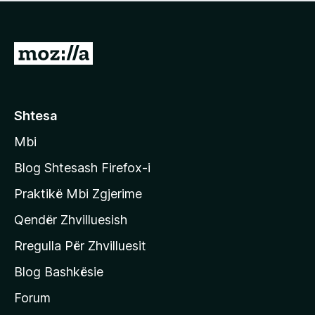
e
r
p
ë
a
s
v
S
i
l
m
h
e
e
k
r
ë
o
Shtesa
s
n
i
Mbi
i
m
t
e
Blog Shtesash Firefox-i
e
Praktikë Mbi Zgjerime
f
Qendër Zhvilluesish
a
q
Rregulla Për Zhvilluesit
j
Blog Bashkësie
a
h
Forum