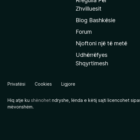
Rregulla Për
q
Zhvilluesit
j
Blog Bashkësie
a
h
Forum
y
Njoftoni një të metë
r
Udhërrëfyes
ë
Shqyrtimesh
s
e
e
Privatësi
Cookies
Ligjore
M
o
Hiq atje ku
shënohet
ndryshe, lënda e këtij sajti licencohet sip
z
mëvonshëm.
i
l
l