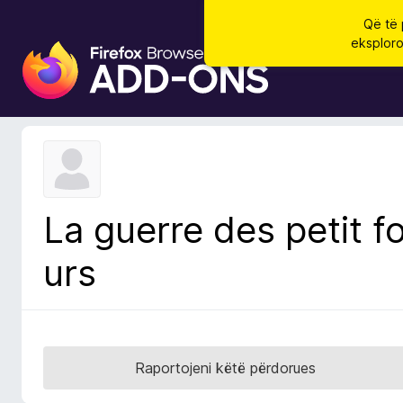
Që të 
eksploro
S
h
t
e
s
a
S
h
La guerre des petit f
f
l
urs
e
t
u
e
s
Raportojeni këtë përdorues
i
F