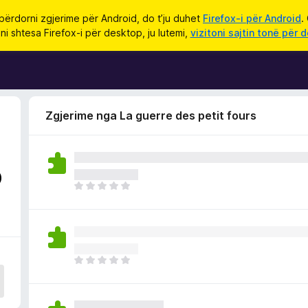
përdorni zgjerime për Android, do t’ju duhet
Firefox-i për Android
.
ni shtesa Firefox-i për desktop, ju lutemi,
vizitoni sajtin tonë për 
Zgjerime nga La guerre des petit fours
o
E
n
d
e
p
a
E
v
n
l
d
e
e