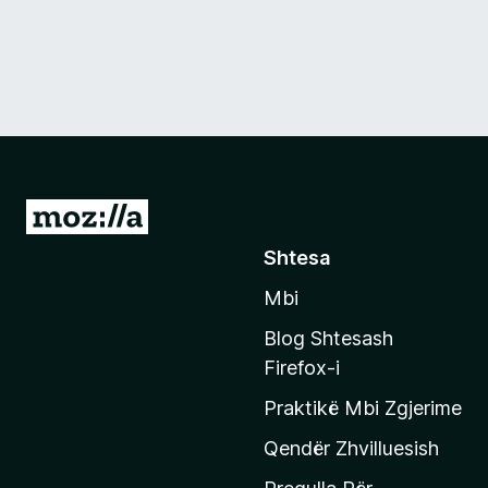
S
h
Shtesa
k
Mbi
o
n
Blog Shtesash
i
Firefox-i
t
Praktikë Mbi Zgjerime
e
f
Qendër Zhvilluesish
a