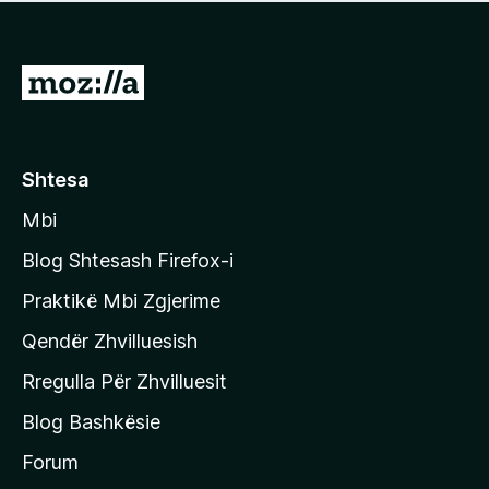
e
r
p
ë
a
s
v
S
i
l
m
h
e
e
k
r
ë
o
Shtesa
s
n
i
Mbi
i
m
t
e
Blog Shtesash Firefox-i
e
Praktikë Mbi Zgjerime
f
Qendër Zhvilluesish
a
q
Rregulla Për Zhvilluesit
j
Blog Bashkësie
a
h
Forum