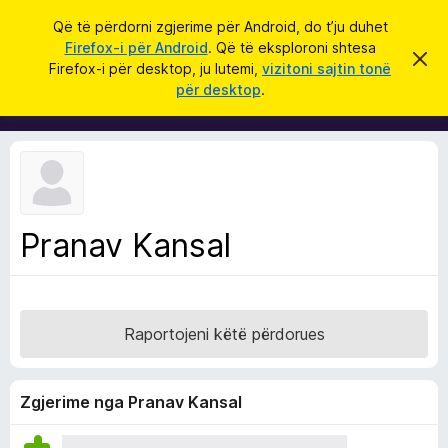
K
Hyni
Që të përdorni zgjerime për Android, do t’ju duhet
ë
Firefox-i për Android
. Që të eksploroni shtesa
S
S
r
Firefox-i për desktop, ju lutemi,
vizitoni sajtin tonë
h
h
për desktop
.
p
k
t
ë
o
r
e
f
s
i
l
a
l
S
e
k
h
ë
Pranav Kansal
f
t
ë
l
s
e
h
ë
t
n
Raportojeni këtë përdorues
u
i
m
e
s
Zgjerime nga Pranav Kansal
i
F