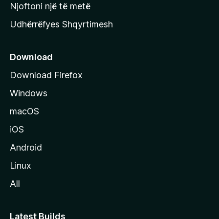
y
Njoftoni një të metë
r
Udhërrëfyes Shqyrtimesh
ë
s
e
Download
e
Download Firefox
M
Windows
o
z
macOS
i
iOS
l
l
Android
a
Linux
-
All
s
Latest Builds