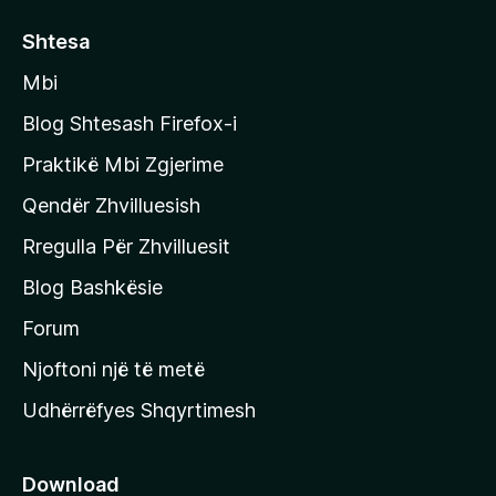
r
ë
o
Shtesa
s
n
i
Mbi
i
m
t
e
Blog Shtesash Firefox-i
e
Praktikë Mbi Zgjerime
f
Qendër Zhvilluesish
a
q
Rregulla Për Zhvilluesit
j
Blog Bashkësie
a
h
Forum
y
Njoftoni një të metë
r
Udhërrëfyes Shqyrtimesh
ë
s
e
Download