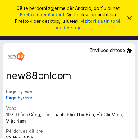
K
Hyni
Që të përdorni zgjerime për Android, do t’ju duhet
ë
Firefox-i për Android
. Që të eksploroni shtesa
S
S
r
Firefox-i për desktop, ju lutemi,
vizitoni sajtin tonë
h
h
për desktop
.
p
k
t
ë
o
r
e
f
s
i
Zhvillues shtese
l
a
l
S
e
k
h
ë
new88onlcom
f
t
ë
l
s
Faqe hyrëse
e
h
ë
Faqe hyrëse
t
n
u
i
Vend
m
e
197 Thành Công, Tân Thành, Phú Thọ Hòa, Hồ Chí Minh,
Việt Nam
s
i
Përdorues që prej
F
22 Nën 2025