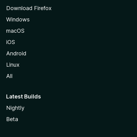
e
Download Firefox
M
Windows
o
z
macOS
i
iOS
l
l
Android
a
Linux
-
All
s
Latest Builds
Nightly
Beta