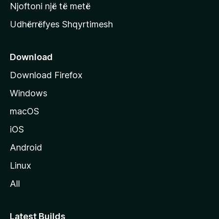
y
Njoftoni një të metë
r
Udhërrëfyes Shqyrtimesh
ë
s
e
Download
e
Download Firefox
M
Windows
o
z
macOS
i
iOS
l
l
Android
a
Linux
-
All
s
Latest Builds