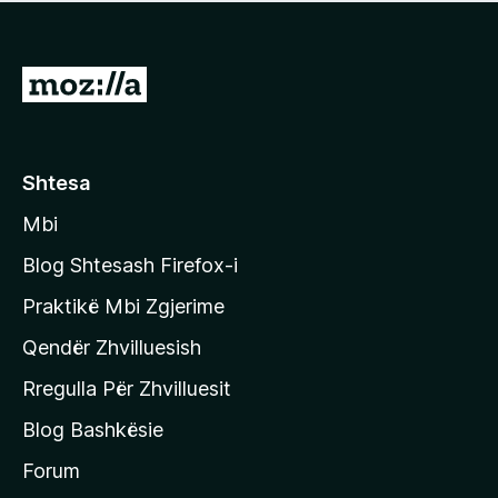
e
r
p
ë
a
s
v
S
i
l
m
h
e
e
k
r
ë
o
Shtesa
s
n
i
Mbi
i
m
t
e
Blog Shtesash Firefox-i
e
Praktikë Mbi Zgjerime
f
Qendër Zhvilluesish
a
q
Rregulla Për Zhvilluesit
j
Blog Bashkësie
a
h
Forum