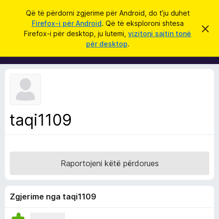
K
Hyni
Që të përdorni zgjerime për Android, do t’ju duhet
ë
Firefox-i për Android
. Që të eksploroni shtesa
S
S
r
Firefox-i për desktop, ju lutemi,
vizitoni sajtin tonë
h
h
për desktop
.
p
k
t
ë
o
r
e
f
s
i
l
a
l
S
e
k
h
ë
taqi1109
f
t
ë
l
s
e
h
ë
t
n
Raportojeni këtë përdorues
u
i
m
e
s
Zgjerime nga taqi1109
i
F