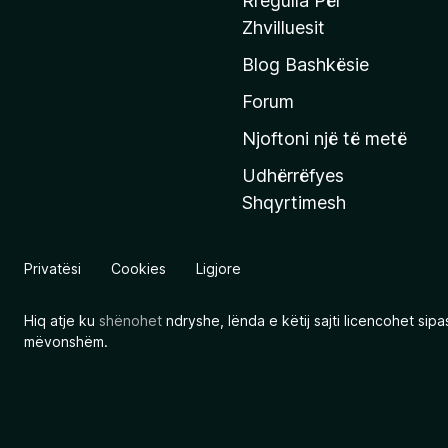
Rregulla Për
q
Zhvilluesit
j
Blog Bashkësie
a
h
Forum
y
Njoftoni një të metë
r
Udhërrëfyes
ë
Shqyrtimesh
s
e
e
Privatësi
Cookies
Ligjore
M
o
Hiq atje ku
shënohet
ndryshe, lënda e këtij sajti licencohet sip
z
mëvonshëm.
i
l
l