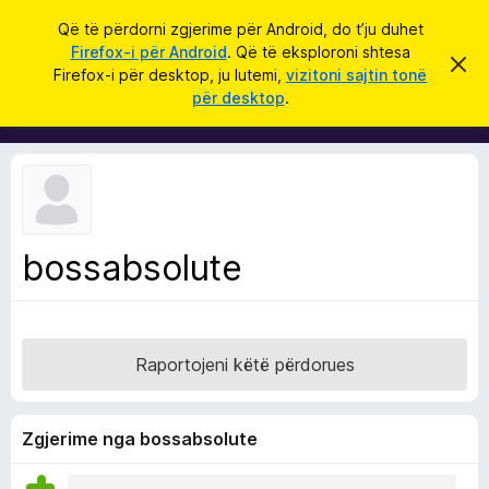
K
Hyni
Që të përdorni zgjerime për Android, do t’ju duhet
ë
Firefox-i për Android
. Që të eksploroni shtesa
S
S
r
Firefox-i për desktop, ju lutemi,
vizitoni sajtin tonë
h
h
për desktop
.
p
k
t
ë
o
r
e
f
s
i
l
a
l
S
e
k
h
ë
bossabsolute
f
t
ë
l
s
e
h
ë
t
n
Raportojeni këtë përdorues
u
i
m
e
s
Zgjerime nga bossabsolute
i
F