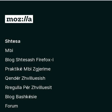
e
r
p
ë
a
s
v
S
i
l
m
h
e
e
k
r
ë
o
Shtesa
s
n
i
Mbi
i
m
t
e
Blog Shtesash Firefox-i
e
Praktikë Mbi Zgjerime
f
Qendër Zhvilluesish
a
q
Rregulla Për Zhvilluesit
j
Blog Bashkësie
a
h
Forum