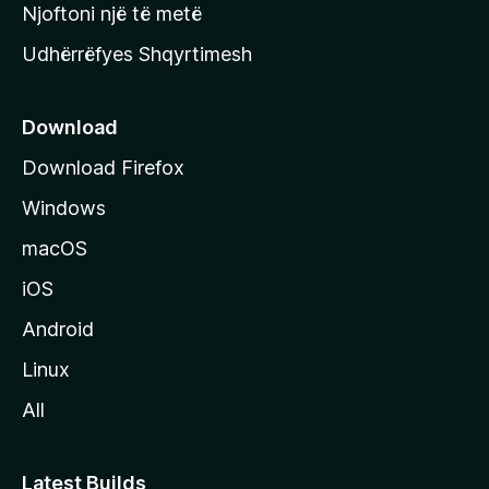
y
Njoftoni një të metë
r
Udhërrëfyes Shqyrtimesh
ë
s
e
Download
e
Download Firefox
M
Windows
o
z
macOS
i
iOS
l
l
Android
a
Linux
-
All
s
Latest Builds