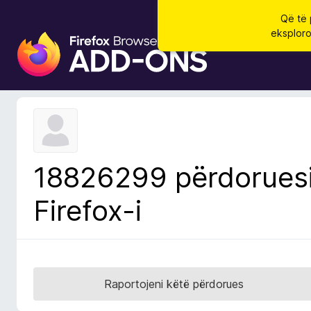
Që të 
eksploro
S
h
t
e
s
a
S
h
18826299 përdorues
f
l
Firefox-i
e
t
u
e
s
Raportojeni këtë përdorues
i
F