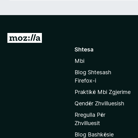
i
r
e
f
o
S
x
h
Shtesa
k
Mbi
o
n
Blog Shtesash
i
Firefox-i
t
Praktikë Mbi Zgjerime
e
f
Qendër Zhvilluesish
a
Rregulla Për
q
Zhvilluesit
j
Blog Bashkësie
a