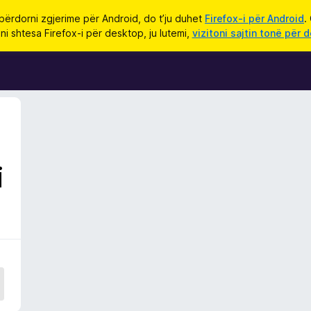
përdorni zgjerime për Android, do t’ju duhet
Firefox-i për Android
.
ni shtesa Firefox-i për desktop, ju lutemi,
vizitoni sajtin tonë për 
i