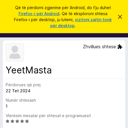
K
Hyni
Që të përdorni zgjerime për Android, do t’ju duhet
ë
Firefox-i për Android
. Që të eksploroni shtesa
S
S
r
Firefox-i për desktop, ju lutemi,
vizitoni sajtin tonë
h
h
për desktop
.
p
k
t
ë
o
r
e
f
s
i
Zhvillues shtese
l
a
l
S
e
k
h
ë
YeetMasta
f
t
ë
l
s
Përdorues që prej
e
h
ë
22 Tet 2024
t
n
u
i
Numër shtesash
m
e
1
s
Vlerësim mesatar për shtesat e programuesit
i
V
F
l