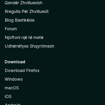
Qendër Zhvilluesish
a
q
Rregulla Për Zhvilluesit
j
Blog Bashkësie
a
h
Forum
y
Njoftoni një të metë
r
Udhërrëfyes Shqyrtimesh
ë
s
e
Download
e
Download Firefox
M
Windows
o
z
macOS
i
iOS
l
l