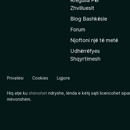
Rregulla Për
q
Zhvilluesit
j
Blog Bashkësie
a
h
Forum
y
Njoftoni një të metë
r
Udhërrëfyes
ë
Shqyrtimesh
s
e
e
Privatësi
Cookies
Ligjore
M
o
Hiq atje ku
shënohet
ndryshe, lënda e këtij sajti licencohet sip
z
mëvonshëm.
i
l
l