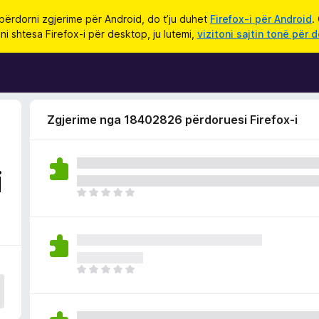
përdorni zgjerime për Android, do t’ju duhet
Firefox-i për Android
.
ni shtesa Firefox-i për desktop, ju lutemi,
vizitoni sajtin tonë për 
Zgjerime nga 18402826 përdoruesi Firefox-i
i
E
n
d
e
p
a
E
v
n
l
d
e
e