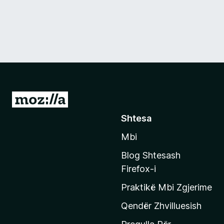
S
h
Shtesa
k
Mbi
o
n
Blog Shtesash
i
Firefox-i
t
Praktikë Mbi Zgjerime
e
f
Qendër Zhvilluesish
a