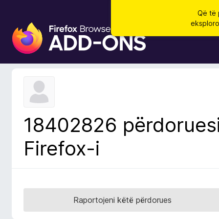
Që të 
eksploro
S
h
t
e
s
a
S
h
18402826 përdorues
f
l
Firefox-i
e
t
u
e
s
Raportojeni këtë përdorues
i
F