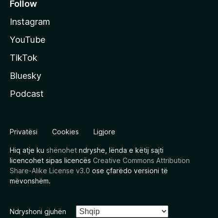
Follow
Instagram
YouTube
TikTok
Bluesky
Podcast
Privatësi
Cookies
Ligjore
Hiq atje ku
shënohet
ndryshe, lënda e këtij sajti
licencohet sipas licencës
Creative Commons Attribution
Share-Alike License v3.0
ose çfarëdo versioni të
mëvonshëm.
Ndryshoni gjuhën