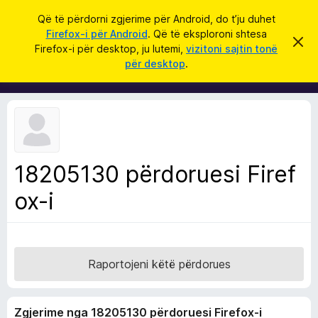
K
Hyni
Që të përdorni zgjerime për Android, do t’ju duhet
ë
Firefox-i për Android
. Që të eksploroni shtesa
S
S
r
Firefox-i për desktop, ju lutemi,
vizitoni sajtin tonë
h
h
për desktop
.
p
k
t
ë
o
r
e
f
s
i
l
a
l
S
e
k
h
ë
18205130 përdoruesi Firef
f
t
ë
ox-i
l
s
e
h
ë
t
n
u
i
m
e
Raportojeni këtë përdorues
s
i
Zgjerime nga 18205130 përdoruesi Firefox-i
F