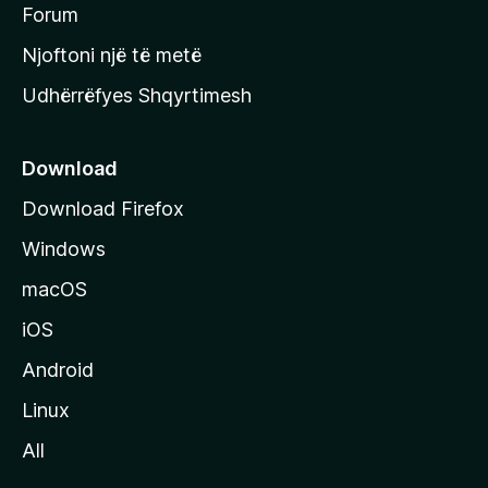
h
Forum
y
Njoftoni një të metë
r
Udhërrëfyes Shqyrtimesh
ë
s
e
Download
e
Download Firefox
M
Windows
o
z
macOS
i
iOS
l
l
Android
a
Linux
-
All
s