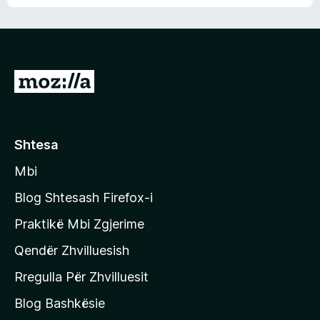
n
l
m
d
e
e
e
r
p
ë
a
s
v
S
i
l
m
h
e
e
k
r
ë
o
Shtesa
s
n
i
Mbi
i
m
t
e
Blog Shtesash Firefox-i
e
Praktikë Mbi Zgjerime
f
Qendër Zhvilluesish
a
q
Rregulla Për Zhvilluesit
j
Blog Bashkësie
a