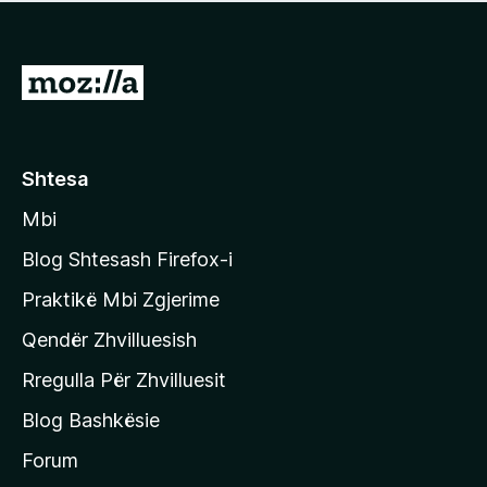
e
r
p
ë
a
s
v
S
i
l
m
h
e
e
k
r
ë
o
Shtesa
s
n
i
Mbi
i
m
t
e
Blog Shtesash Firefox-i
e
Praktikë Mbi Zgjerime
f
Qendër Zhvilluesish
a
q
Rregulla Për Zhvilluesit
j
Blog Bashkësie
a
h
Forum