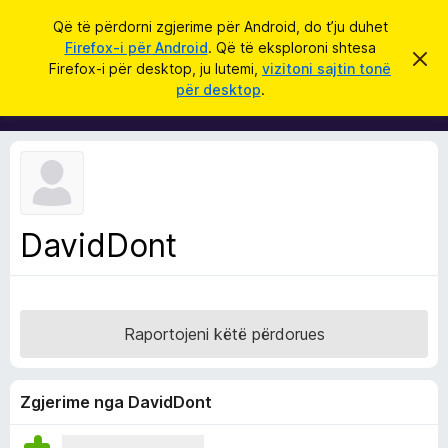
K
Hyni
Që të përdorni zgjerime për Android, do t’ju duhet
ë
Firefox-i për Android
. Që të eksploroni shtesa
S
S
r
Firefox-i për desktop, ju lutemi,
vizitoni sajtin tonë
h
h
për desktop
.
p
k
t
ë
o
r
e
f
s
i
l
a
l
S
e
k
h
ë
DavidDont
f
t
ë
l
s
e
h
ë
t
n
Raportojeni këtë përdorues
u
i
m
e
s
Zgjerime nga DavidDont
i
F