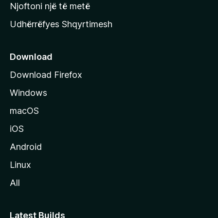
y
Njoftoni një të metë
r
Udhërrëfyes Shqyrtimesh
ë
s
e
Download
e
Download Firefox
M
Windows
o
z
macOS
i
iOS
l
l
Android
a
Linux
-
All
s
Latest Builds