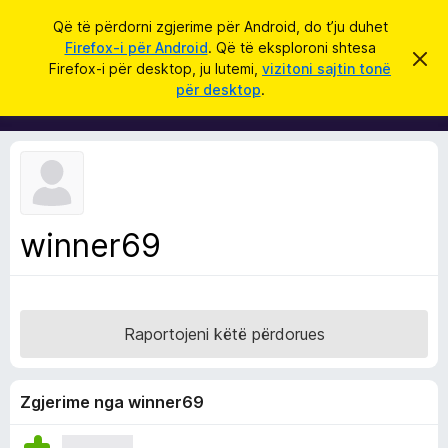
K
Hyni
Që të përdorni zgjerime për Android, do t’ju duhet
ë
Firefox-i për Android
. Që të eksploroni shtesa
S
S
r
Firefox-i për desktop, ju lutemi,
vizitoni sajtin tonë
h
h
për desktop
.
p
k
t
ë
o
r
e
f
s
i
l
a
l
S
e
k
h
ë
winner69
f
t
ë
l
s
e
h
ë
t
n
Raportojeni këtë përdorues
u
i
m
e
s
Zgjerime nga winner69
i
F