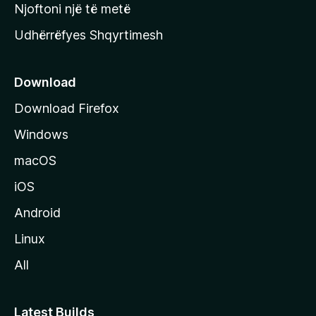
y
Njoftoni një të metë
r
Udhërrëfyes Shqyrtimesh
ë
s
e
Download
e
Download Firefox
M
Windows
o
z
macOS
i
iOS
l
l
Android
a
Linux
-
All
s
Latest Builds