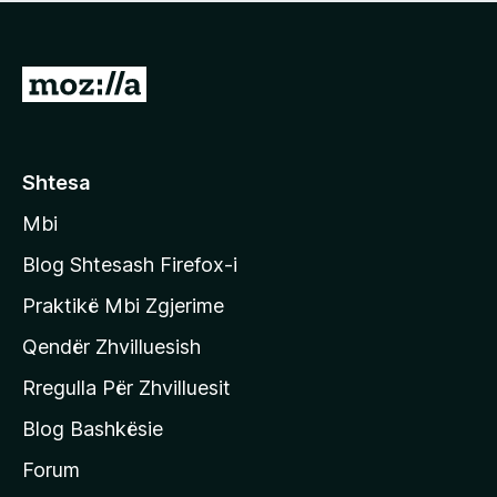
e
r
p
ë
a
s
v
S
i
l
m
h
e
e
k
r
ë
o
Shtesa
s
n
i
Mbi
i
m
t
e
Blog Shtesash Firefox-i
e
Praktikë Mbi Zgjerime
f
Qendër Zhvilluesish
a
q
Rregulla Për Zhvilluesit
j
Blog Bashkësie
a
h
Forum