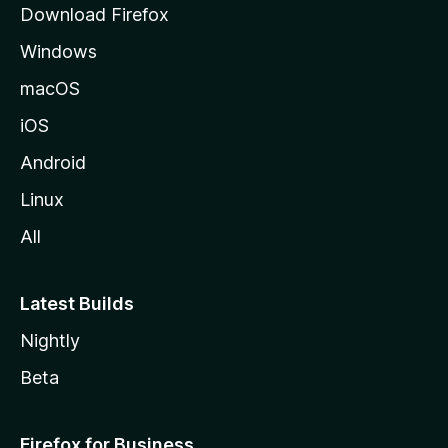
Download Firefox
M
Windows
o
z
macOS
i
iOS
l
l
Android
a
Linux
-
All
s
Latest Builds
Nightly
Beta
Firefox for Business