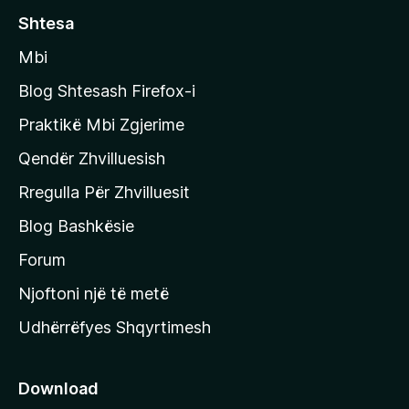
ë
o
Shtesa
s
n
i
Mbi
i
m
t
e
Blog Shtesash Firefox-i
e
Praktikë Mbi Zgjerime
f
Qendër Zhvilluesish
a
q
Rregulla Për Zhvilluesit
j
Blog Bashkësie
a
h
Forum
y
Njoftoni një të metë
r
Udhërrëfyes Shqyrtimesh
ë
s
e
Download
e