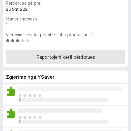
Përdorues që prej
i
25 Sht 2021
r
Numër shtesash
e
1
f
o
Vlerësim mesatar për shtesat e programuesit
x
V
l
e
Raportojeni këtë përdorues
r
ë
s
Zgjerime nga YSaver
u
a
r
m
E
e
n
3
d
y
e
E
j
p
n
e
a
d