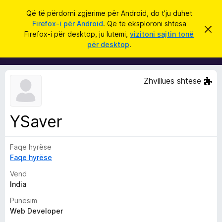
K
Hyni
Që të përdorni zgjerime për Android, do t’ju duhet
ë
Firefox-i për Android
. Që të eksploroni shtesa
S
S
r
Firefox-i për desktop, ju lutemi,
vizitoni sajtin tonë
h
h
për desktop
.
p
k
t
ë
o
r
e
f
s
i
Zhvillues shtese
l
a
l
S
e
k
h
ë
YSaver
f
t
ë
l
s
Faqe hyrëse
e
h
ë
Faqe hyrëse
t
n
u
i
Vend
m
e
India
s
Punësim
i
Web Developer
F