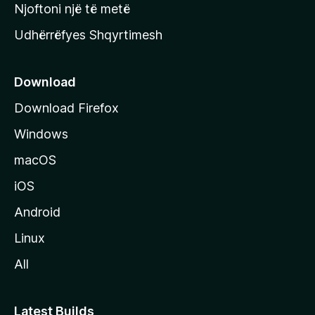
y
Njoftoni një të metë
r
Udhërrëfyes Shqyrtimesh
ë
s
e
Download
e
Download Firefox
M
Windows
o
z
macOS
i
iOS
l
l
Android
a
Linux
-
All
s
Latest Builds