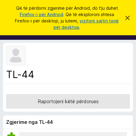
K
Hyni
Që të përdorni zgjerime për Android, do t’ju duhet
ë
Firefox-i për Android
. Që të eksploroni shtesa
S
S
r
Firefox-i për desktop, ju lutemi,
vizitoni sajtin tonë
h
h
për desktop
.
p
k
t
ë
o
r
e
f
s
i
l
a
l
S
e
k
h
ë
TL-44
f
t
ë
l
s
e
h
ë
t
n
Raportojeni këtë përdorues
u
i
m
e
s
Zgjerime nga TL-44
i
F