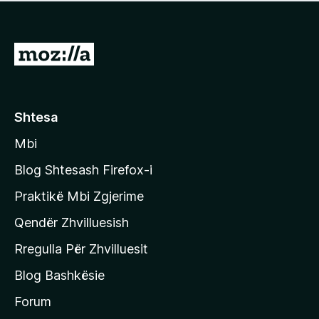
e
r
p
ë
a
s
v
S
i
l
m
h
e
e
k
r
ë
o
Shtesa
s
n
i
Mbi
i
m
t
e
Blog Shtesash Firefox-i
e
Praktikë Mbi Zgjerime
f
Qendër Zhvilluesish
a
q
Rregulla Për Zhvilluesit
j
Blog Bashkësie
a
h
Forum