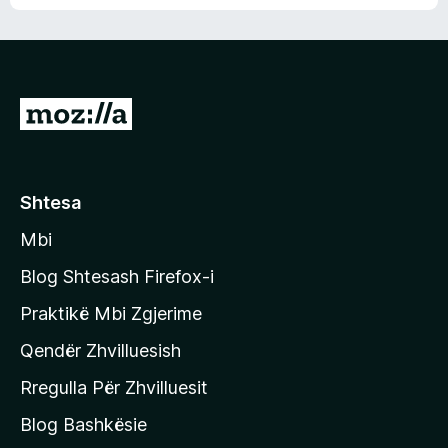
n
l
m
d
e
e
e
r
p
ë
a
s
v
S
i
l
m
h
e
e
k
r
ë
o
Shtesa
s
n
i
Mbi
i
m
t
e
Blog Shtesash Firefox-i
e
Praktikë Mbi Zgjerime
f
Qendër Zhvilluesish
a
q
Rregulla Për Zhvilluesit
j
Blog Bashkësie
a