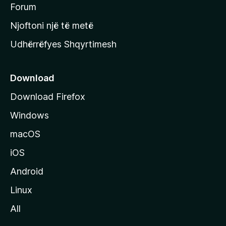
h
Forum
y
Njoftoni një të metë
r
Udhërrëfyes Shqyrtimesh
ë
s
e
Download
e
Download Firefox
M
Windows
o
z
macOS
i
iOS
l
l
Android
a
Linux
-
All
s