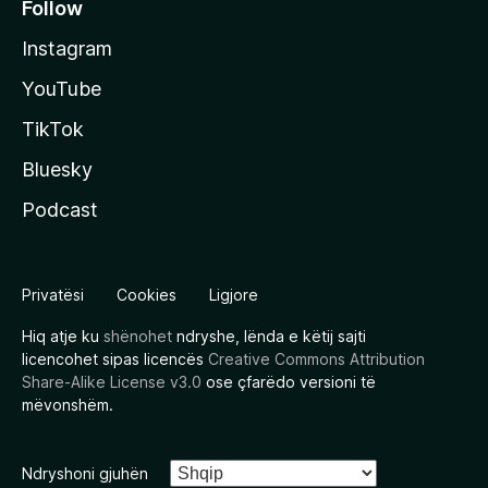
Follow
Instagram
YouTube
TikTok
Bluesky
Podcast
Privatësi
Cookies
Ligjore
Hiq atje ku
shënohet
ndryshe, lënda e këtij sajti
licencohet sipas licencës
Creative Commons Attribution
Share-Alike License v3.0
ose çfarëdo versioni të
mëvonshëm.
Ndryshoni gjuhën