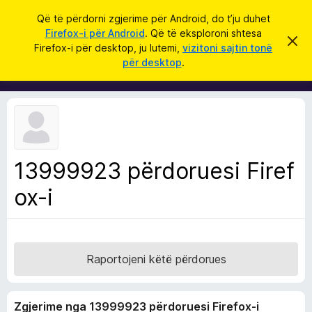
K
Hyni
Që të përdorni zgjerime për Android, do t’ju duhet
ë
Firefox-i për Android
. Që të eksploroni shtesa
S
S
r
Firefox-i për desktop, ju lutemi,
vizitoni sajtin tonë
h
h
për desktop
.
p
k
t
ë
o
r
e
f
s
i
l
a
l
S
e
k
h
ë
13999923 përdoruesi Firef
f
t
ë
ox-i
l
s
e
h
ë
t
n
u
i
m
e
Raportojeni këtë përdorues
s
i
Zgjerime nga 13999923 përdoruesi Firefox-i
F