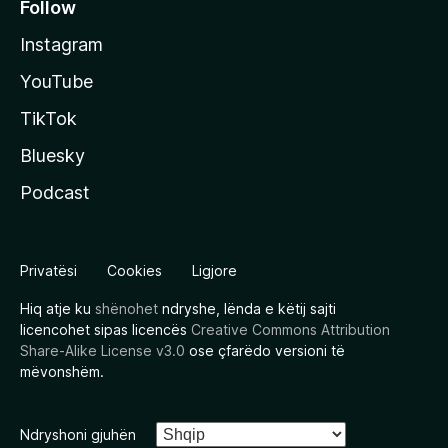
Follow
Instagram
YouTube
TikTok
Bluesky
Podcast
Privatësi
Cookies
Ligjore
Hiq atje ku
shënohet
ndryshe, lënda e këtij sajti
licencohet sipas licencës
Creative Commons Attribution
Share-Alike License v3.0
ose çfarëdo versioni të
mëvonshëm.
Ndryshoni gjuhën