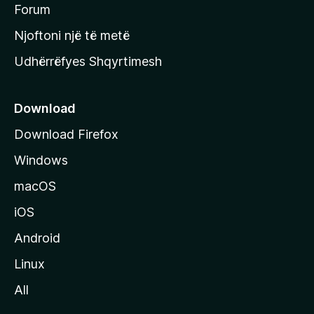
h
Forum
y
Njoftoni një të metë
r
Udhërrëfyes Shqyrtimesh
ë
s
e
Download
e
Download Firefox
M
Windows
o
z
macOS
i
iOS
l
l
Android
a
Linux
-
All
s