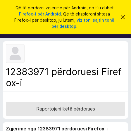
K
Hyni
Që të përdorni zgjerime për Android, do t’ju duhet
ë
Firefox-i për Android
. Që të eksploroni shtesa
S
S
r
Firefox-i për desktop, ju lutemi,
vizitoni sajtin tonë
h
h
për desktop
.
p
k
t
ë
o
r
e
f
s
i
l
a
l
S
e
k
h
ë
12383971 përdoruesi Firef
f
t
ë
ox-i
l
s
e
h
ë
t
n
u
i
m
e
Raportojeni këtë përdorues
s
i
Zgjerime nga 12383971 përdoruesi Firefox-i
F