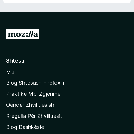
n
l
m
d
e
e
e
r
p
ë
a
s
v
S
i
l
m
h
e
e
k
r
ë
o
Shtesa
s
n
i
Mbi
i
m
t
e
Blog Shtesash Firefox-i
e
Praktikë Mbi Zgjerime
f
Qendër Zhvilluesish
a
q
Rregulla Për Zhvilluesit
j
Blog Bashkësie
a