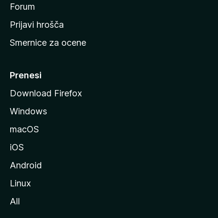
s
Forum
t
Prijavi hrošča
r
Smernice za ocene
a
n
M
Prenesi
o
Download Firefox
z
Windows
i
l
macOS
l
iOS
e
Android
Linux
All