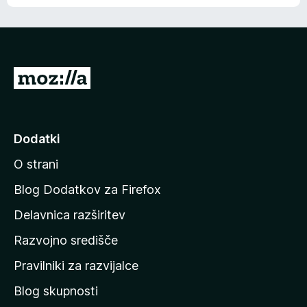
e
n
n
j
i
e
o
n
c
o
e
P
n
o
j
j
e
n
d
Dodatki
o
i
O strani
n
a
Blog Dodatkov za Firefox
d
Delavnica razširitev
o
Razvojno središče
m
a
Pravilniki za razvijalce
č
Blog skupnosti
o