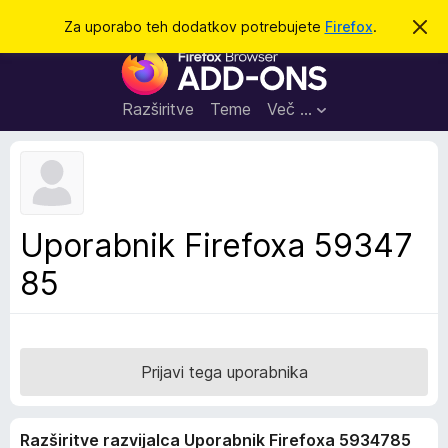
I
Prijava
Za uporabo teh dodatkov potrebujete
Firefox
.
S
k
š
D
r
č
i
o
j
i
d
o
Razširitve
Teme
Več …
b
a
v
t
e
s
k
t
i
i
l
z
Uporabnik Firefoxa 59347
o
a
85
b
r
s
k
a
Prijavi tega uporabnika
l
n
Razširitve razvijalca Uporabnik Firefoxa 5934785
i