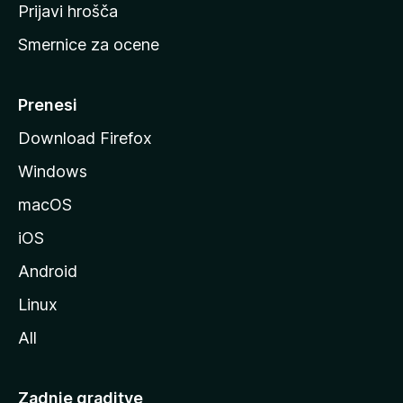
t
Prijavi hrošča
r
Smernice za ocene
a
n
M
Prenesi
o
Download Firefox
z
Windows
i
l
macOS
l
iOS
e
Android
Linux
All
Zadnje graditve