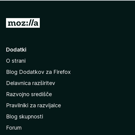
i
e
o
n
c
o
e
P
n
o
j
j
e
n
d
Dodatki
o
i
O strani
n
a
Blog Dodatkov za Firefox
d
Delavnica razširitev
o
Razvojno središče
m
a
Pravilniki za razvijalce
č
Blog skupnosti
o
s
Forum