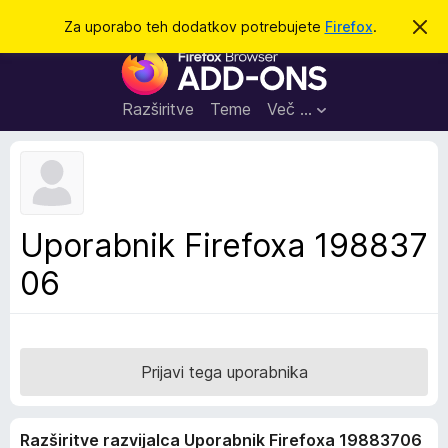
I
Prijava
Za uporabo teh dodatkov potrebujete
Firefox
.
S
k
š
D
r
č
i
o
j
i
d
o
Razširitve
Teme
Več …
b
a
v
t
e
s
k
t
i
i
l
z
Uporabnik Firefoxa 198837
o
a
06
b
r
s
k
a
Prijavi tega uporabnika
l
n
Razširitve razvijalca Uporabnik Firefoxa 19883706
i