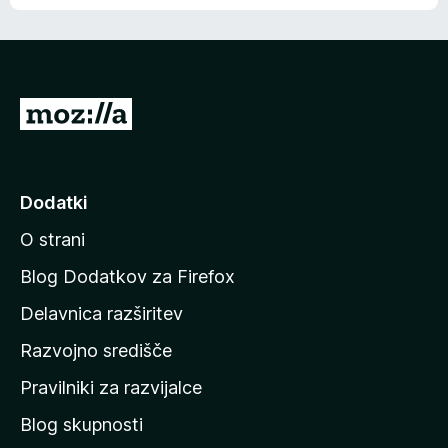
e
n
n
j
i
e
o
n
c
o
e
P
n
o
j
j
e
n
d
Dodatki
o
i
O strani
n
a
Blog Dodatkov za Firefox
d
Delavnica razširitev
o
Razvojno središče
m
a
Pravilniki za razvijalce
č
Blog skupnosti
o