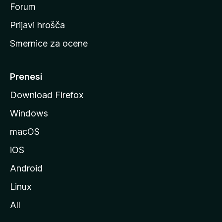
s
Forum
t
Prijavi hrošča
r
Smernice za ocene
a
n
M
Prenesi
o
Download Firefox
z
Windows
i
l
macOS
l
iOS
e
Android
Linux
All