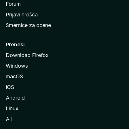
s
Forum
t
Prijavi hrošča
r
Smernice za ocene
a
n
M
Prenesi
o
Download Firefox
z
Windows
i
l
macOS
l
iOS
e
Android
Linux
All