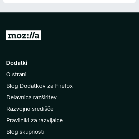
e
n
n
j
i
e
o
n
c
o
e
P
n
o
j
j
e
n
d
Dodatki
o
i
O strani
n
a
Blog Dodatkov za Firefox
d
Delavnica razširitev
o
Razvojno središče
m
a
Pravilniki za razvijalce
č
Blog skupnosti
o