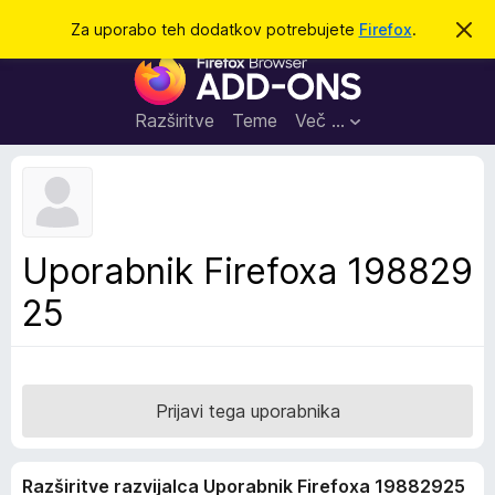
I
Prijava
Za uporabo teh dodatkov potrebujete
Firefox
.
S
k
š
D
r
č
i
o
j
i
d
o
Razširitve
Teme
Več …
b
a
v
t
e
s
k
t
i
i
l
z
Uporabnik Firefoxa 198829
o
a
25
b
r
s
k
a
Prijavi tega uporabnika
l
n
Razširitve razvijalca Uporabnik Firefoxa 19882925
i