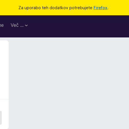
Za uporabo teh dodatkov potrebujete
Firefox
.
me
Več …