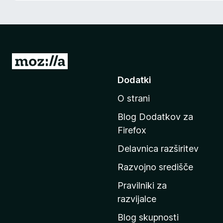
k
F
i
r
e
P
f
o
Dodatki
o
j
x
O strani
d
i
Blog Dodatkov za
n
Firefox
a
Delavnica razširitev
d
o
Razvojno središče
m
Pravilniki za
a
razvijalce
č
Blog skupnosti
o