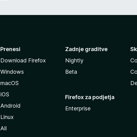
Prenesi
Zadnje graditve
Sk
Download Firefox
Nightly
Co
Windows
Beta
Co
macOS
De
iOS
Firefox za podjetja
Android
Enterprise
Linux
All