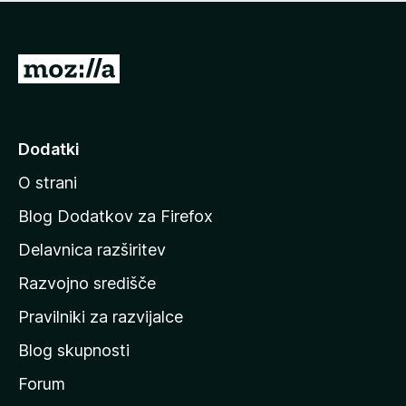
i
e
o
n
c
o
e
P
n
o
j
j
e
n
d
Dodatki
o
i
O strani
n
a
Blog Dodatkov za Firefox
d
Delavnica razširitev
o
Razvojno središče
m
a
Pravilniki za razvijalce
č
Blog skupnosti
o
s
Forum