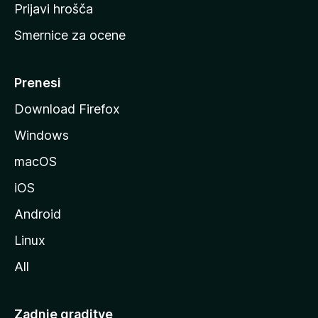
t
Prijavi hrošča
r
Smernice za ocene
a
n
M
Prenesi
o
Download Firefox
z
Windows
i
l
macOS
l
iOS
e
Android
Linux
All
Zadnje graditve