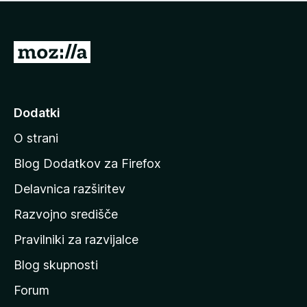
i
e
o
n
c
o
e
P
n
o
j
j
e
n
d
Dodatki
o
i
O strani
n
a
Blog Dodatkov za Firefox
d
Delavnica razširitev
o
Razvojno središče
m
a
Pravilniki za razvijalce
č
Blog skupnosti
o
s
Forum