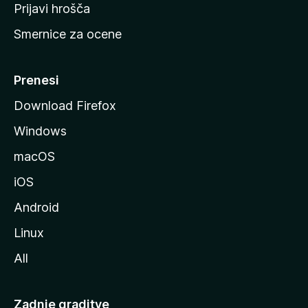
t
Prijavi hrošča
r
Smernice za ocene
a
n
M
Prenesi
o
Download Firefox
z
Windows
i
l
macOS
l
iOS
e
Android
Linux
All
Zadnje graditve