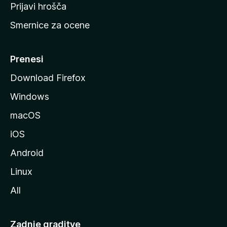
t
Prijavi hrošča
r
Smernice za ocene
a
n
M
Prenesi
o
Download Firefox
z
Windows
i
l
macOS
l
iOS
e
Android
Linux
All
Zadnje graditve