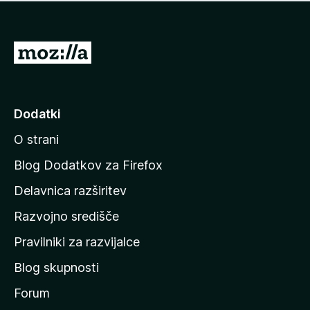
i
e
o
n
c
o
e
P
n
o
j
j
e
n
d
Dodatki
o
i
O strani
n
a
Blog Dodatkov za Firefox
d
Delavnica razširitev
o
Razvojno središče
m
a
Pravilniki za razvijalce
č
Blog skupnosti
o
s
Forum