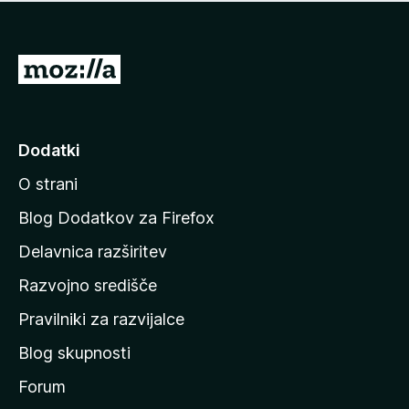
i
e
o
n
c
o
e
P
n
o
j
j
e
n
d
Dodatki
o
i
O strani
n
a
Blog Dodatkov za Firefox
d
Delavnica razširitev
o
Razvojno središče
m
a
Pravilniki za razvijalce
č
Blog skupnosti
o
s
Forum