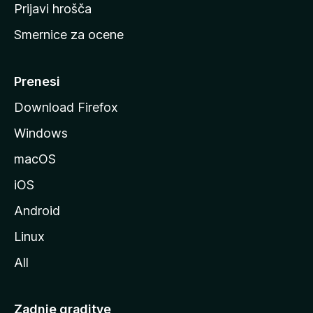
t
Prijavi hrošča
r
Smernice za ocene
a
n
M
Prenesi
o
Download Firefox
z
Windows
i
l
macOS
l
iOS
e
Android
Linux
All
Zadnje graditve