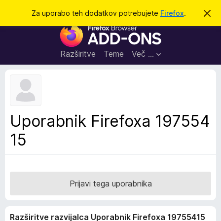
I
Prijava
Za uporabo teh dodatkov potrebujete
Firefox
.
S
k
š
D
r
č
i
o
j
i
d
o
Razširitve
Teme
Več …
b
a
v
t
e
s
k
t
i
i
l
z
Uporabnik Firefoxa 197554
o
a
15
b
r
s
k
a
Prijavi tega uporabnika
l
n
Razširitve razvijalca Uporabnik Firefoxa 19755415
i