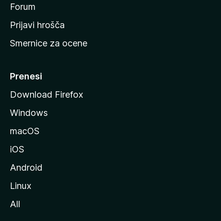
s
Forum
t
Prijavi hrošča
r
Smernice za ocene
a
n
M
Prenesi
o
Download Firefox
z
Windows
i
l
macOS
l
iOS
e
Android
Linux
All