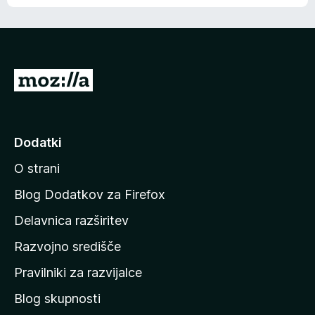
e
n
n
j
i
e
o
n
c
o
e
P
n
o
j
j
e
n
d
Dodatki
o
i
O strani
n
a
Blog Dodatkov za Firefox
d
Delavnica razširitev
o
Razvojno središče
m
a
Pravilniki za razvijalce
č
Blog skupnosti
o