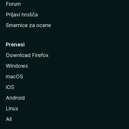
s
Forum
t
Prijavi hrošča
r
Smernice za ocene
a
n
M
Prenesi
o
Download Firefox
z
Windows
i
l
macOS
l
iOS
e
Android
Linux
All