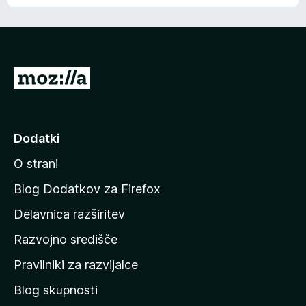
e
n
n
j
i
e
o
n
c
o
e
P
n
o
j
j
e
n
d
Dodatki
o
i
O strani
n
a
Blog Dodatkov za Firefox
d
Delavnica razširitev
o
Razvojno središče
m
a
Pravilniki za razvijalce
č
Blog skupnosti
o