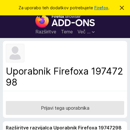
I
Prijava
Za uporabo teh dodatkov potrebujete
Firefox
.
S
k
š
D
r
č
i
o
j
i
d
o
Razširitve
Teme
Več …
b
a
v
t
e
s
k
t
i
i
l
z
Uporabnik Firefoxa 197472
o
a
98
b
r
s
k
a
Prijavi tega uporabnika
l
n
Razširitve razvijalca Uporabnik Firefoxa 19747298
i