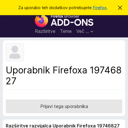
I
Prijava
Za uporabo teh dodatkov potrebujete
Firefox
.
S
k
š
D
r
č
i
o
j
i
d
o
Razširitve
Teme
Več …
b
a
v
t
e
s
k
t
i
i
l
z
Uporabnik Firefoxa 197468
o
a
27
b
r
s
k
a
Prijavi tega uporabnika
l
n
Razširitve razvijalca Uporabnik Firefoxa 19746827
i