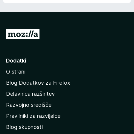
e
n
n
j
i
e
o
n
c
o
e
P
n
o
j
j
e
n
d
Dodatki
o
i
O strani
n
a
Blog Dodatkov za Firefox
d
Delavnica razširitev
o
Razvojno središče
m
a
Pravilniki za razvijalce
č
Blog skupnosti
o