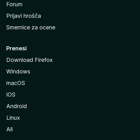
s
Forum
t
Prijavi hrošča
r
Smernice za ocene
a
n
M
Prenesi
o
Download Firefox
z
Windows
i
l
macOS
l
iOS
e
Android
Linux
All