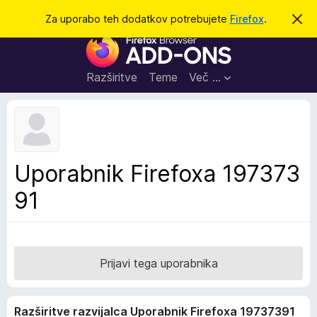
I
Prijava
Za uporabo teh dodatkov potrebujete
Firefox
.
S
k
š
D
r
č
i
o
j
i
d
o
Razširitve
Teme
Več …
b
a
v
t
e
s
k
t
i
i
l
z
Uporabnik Firefoxa 197373
o
a
91
b
r
s
k
a
Prijavi tega uporabnika
l
n
Razširitve razvijalca Uporabnik Firefoxa 19737391
i