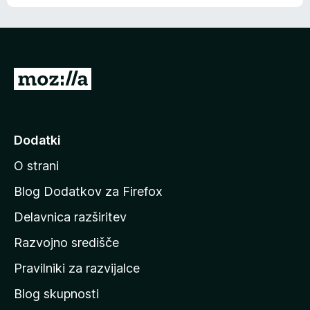
e
n
n
j
i
e
o
n
c
o
e
P
n
o
j
j
e
n
d
Dodatki
o
i
O strani
n
a
Blog Dodatkov za Firefox
d
Delavnica razširitev
o
Razvojno središče
m
a
Pravilniki za razvijalce
č
Blog skupnosti
o