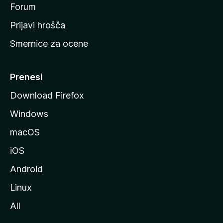
s
Forum
t
Prijavi hrošča
r
Smernice za ocene
a
n
M
Prenesi
o
Download Firefox
z
Windows
i
l
macOS
l
iOS
e
Android
Linux
All