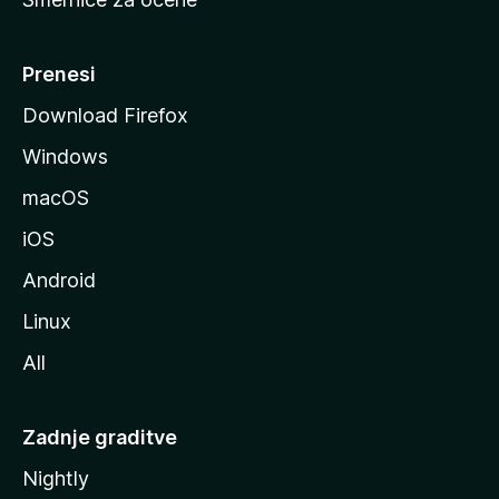
a
n
M
Prenesi
o
Download Firefox
z
Windows
i
l
macOS
l
iOS
e
Android
Linux
All
Zadnje graditve
Nightly