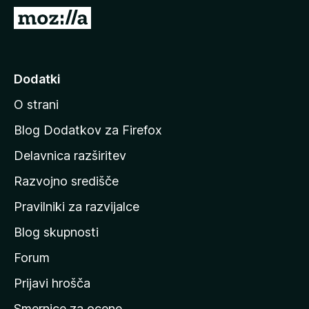
k
P
F
o
i
j
r
d
Dodatki
e
i
f
O strani
n
o
a
x
Blog Dodatkov za Firefox
d
Delavnica razširitev
o
Razvojno središče
m
a
Pravilniki za razvijalce
č
Blog skupnosti
o
s
Forum
t
Prijavi hrošča
r
Smernice za ocene