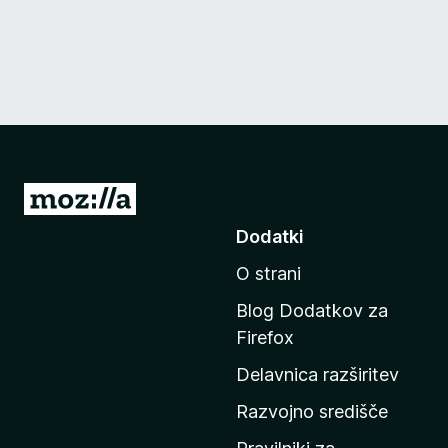
P
o
Dodatki
j
O strani
d
i
Blog Dodatkov za
n
Firefox
a
Delavnica razširitev
d
o
Razvojno središče
m