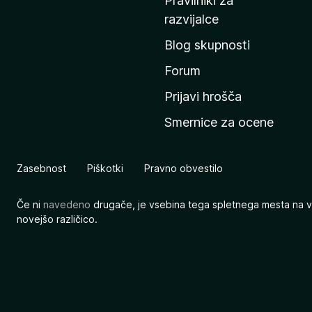
Pravilniki za
a
razvijalce
č
Blog skupnosti
o
s
Forum
t
Prijavi hrošča
r
Smernice za ocene
a
n
M
Zasebnost
Piškotki
Pravno obvestilo
o
z
Če ni
navedeno
drugače, je vsebina tega spletnega mesta na v
i
novejšo različico.
l
l
e