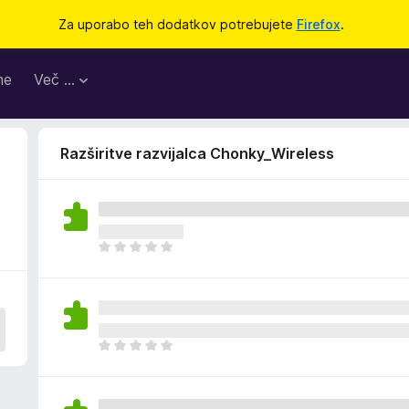
Za uporabo teh dodatkov potrebujete
Firefox
.
me
Več …
Razširitve razvijalca Chonky_Wireless
Š
e
n
i
o
c
Š
e
e
n
n
j
i