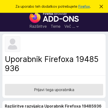
I
Prijava
Za uporabo teh dodatkov potrebujete
Firefox
.
S
k
š
D
r
č
i
o
j
i
d
o
Razširitve
Teme
Več …
b
a
v
t
e
s
k
t
i
i
l
z
Uporabnik Firefoxa 19485
o
a
936
b
r
s
k
a
Prijavi tega uporabnika
l
n
Razširitve razvijalca Uporabnik Firefoxa 19485936
i