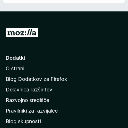
e
n
n
j
i
e
o
n
c
o
e
P
n
o
j
j
e
n
d
Dodatki
o
i
O strani
n
a
Blog Dodatkov za Firefox
d
Delavnica razširitev
o
Razvojno središče
m
a
Pravilniki za razvijalce
č
Blog skupnosti
o