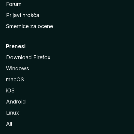
s
Forum
t
Prijavi hrošča
r
Smernice za ocene
a
n
M
Prenesi
o
Download Firefox
z
Windows
i
l
macOS
l
iOS
e
Android
Linux
All