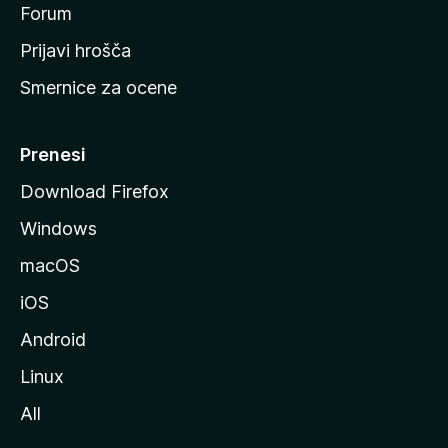
s
Forum
t
Prijavi hrošča
r
Smernice za ocene
a
n
M
Prenesi
o
Download Firefox
z
Windows
i
l
macOS
l
iOS
e
Android
Linux
All