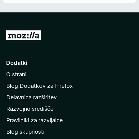
e
n
n
j
i
e
o
n
c
o
e
P
n
o
j
j
e
n
d
Dodatki
o
i
O strani
n
a
Blog Dodatkov za Firefox
d
Delavnica razširitev
o
Razvojno središče
m
a
Pravilniki za razvijalce
č
Blog skupnosti
o