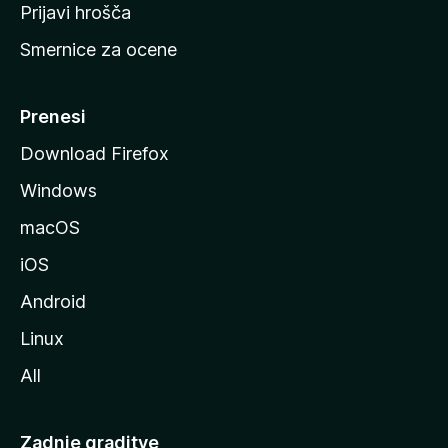
t
Prijavi hrošča
r
Smernice za ocene
a
n
M
Prenesi
o
Download Firefox
z
Windows
i
l
macOS
l
iOS
e
Android
Linux
All
Zadnje graditve