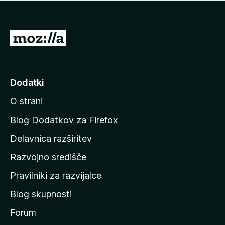
i
e
o
n
c
o
e
P
n
o
j
j
e
n
d
Dodatki
o
i
O strani
n
a
Blog Dodatkov za Firefox
d
Delavnica razširitev
o
Razvojno središče
m
a
Pravilniki za razvijalce
č
Blog skupnosti
o
s
Forum