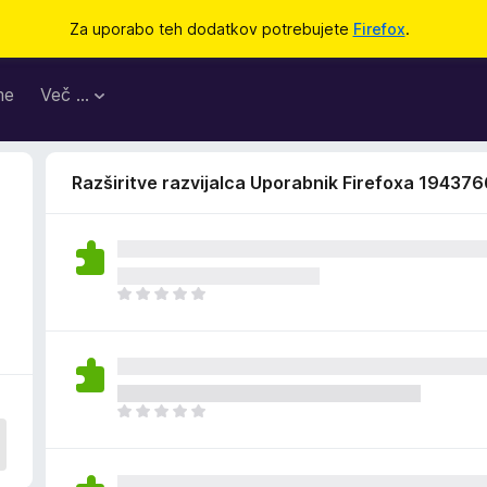
Za uporabo teh dodatkov potrebujete
Firefox
.
me
Več …
Razširitve razvijalca Uporabnik Firefoxa 19437
Š
e
n
i
o
c
Š
e
e
n
n
j
i