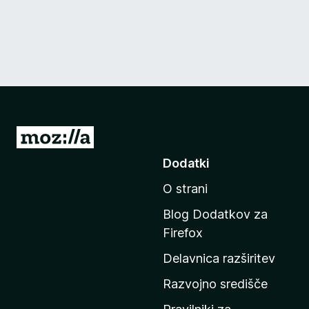
P
o
Dodatki
j
O strani
d
i
Blog Dodatkov za
n
Firefox
a
Delavnica razširitev
d
o
Razvojno središče
m