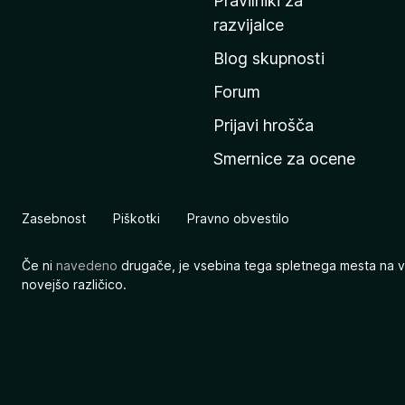
Pravilniki za
a
razvijalce
č
Blog skupnosti
o
s
Forum
t
Prijavi hrošča
r
Smernice za ocene
a
n
M
Zasebnost
Piškotki
Pravno obvestilo
o
z
Če ni
navedeno
drugače, je vsebina tega spletnega mesta na v
i
novejšo različico.
l
l
e