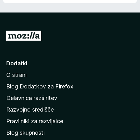
e
n
n
j
i
e
o
n
c
o
e
P
n
o
j
j
e
n
d
Dodatki
o
i
O strani
n
a
Blog Dodatkov za Firefox
d
Delavnica razširitev
o
Razvojno središče
m
a
Pravilniki za razvijalce
č
Blog skupnosti
o