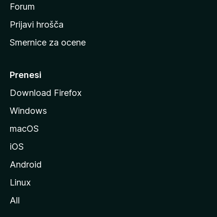
s
Forum
t
Prijavi hrošča
r
Smernice za ocene
a
n
M
Prenesi
o
Download Firefox
z
Windows
i
l
macOS
l
iOS
e
Android
Linux
All