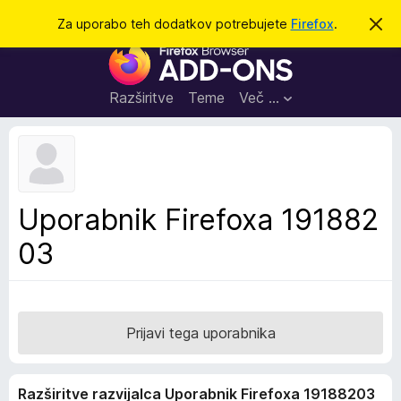
I
Prijava
Za uporabo teh dodatkov potrebujete
Firefox
.
S
k
š
D
r
č
i
o
j
i
d
o
Razširitve
Teme
Več …
b
a
v
t
e
s
k
t
i
i
l
z
Uporabnik Firefoxa 191882
o
a
03
b
r
s
k
a
Prijavi tega uporabnika
l
n
Razširitve razvijalca Uporabnik Firefoxa 19188203
i