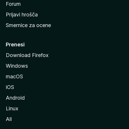
s
Forum
t
Prijavi hrošča
r
Smernice za ocene
a
n
M
Prenesi
o
Download Firefox
z
Windows
i
l
macOS
l
iOS
e
Android
Linux
All