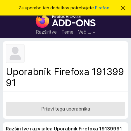
I
Prijava
Za uporabo teh dodatkov potrebujete
Firefox
.
S
k
š
D
r
č
i
o
j
i
d
o
Razširitve
Teme
Več …
b
a
v
t
e
s
k
t
i
i
l
z
Uporabnik Firefoxa 191399
o
a
91
b
r
s
k
a
Prijavi tega uporabnika
l
n
Razširitve razvijalca Uporabnik Firefoxa 19139991
i