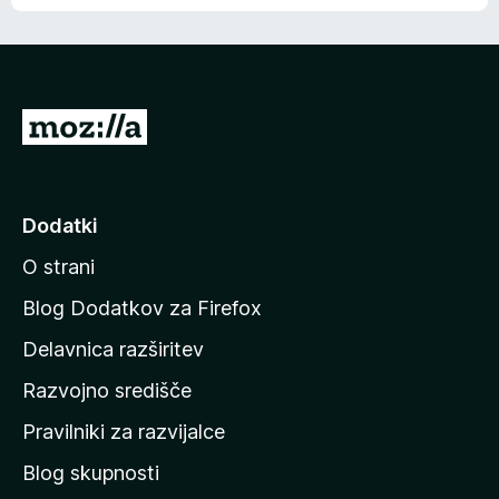
e
n
n
j
i
e
o
n
c
o
e
P
n
o
j
j
e
n
d
Dodatki
o
i
O strani
n
a
Blog Dodatkov za Firefox
d
Delavnica razširitev
o
Razvojno središče
m
a
Pravilniki za razvijalce
č
Blog skupnosti
o