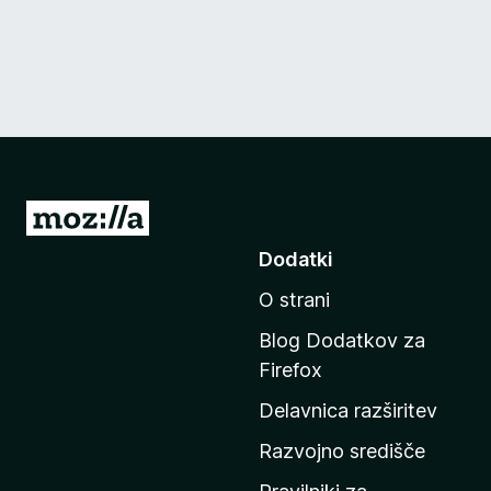
P
o
Dodatki
j
O strani
d
i
Blog Dodatkov za
n
Firefox
a
Delavnica razširitev
d
o
Razvojno središče
m