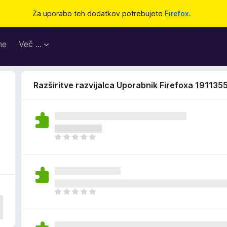
Za uporabo teh dodatkov potrebujete
Firefox
.
me
Več …
Razširitve razvijalca Uporabnik Firefoxa 191135
Š
e
n
i
o
c
Š
e
e
n
n
j
i