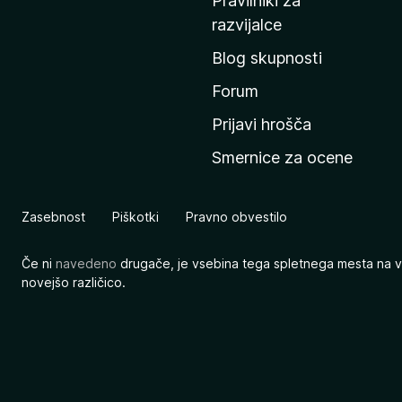
Pravilniki za
a
razvijalce
č
Blog skupnosti
o
s
Forum
t
Prijavi hrošča
r
Smernice za ocene
a
n
M
Zasebnost
Piškotki
Pravno obvestilo
o
z
Če ni
navedeno
drugače, je vsebina tega spletnega mesta na v
i
novejšo različico.
l
l
e