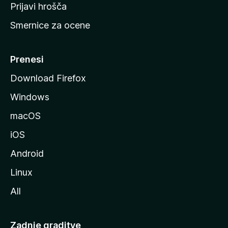
t
Prijavi hrošča
r
Smernice za ocene
a
n
M
Prenesi
o
Download Firefox
z
Windows
i
l
macOS
l
iOS
e
Android
Linux
All
Zadnje graditve