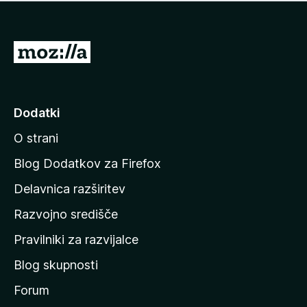
i
e
o
n
c
o
e
P
n
o
j
j
e
n
d
Dodatki
o
i
O strani
n
a
Blog Dodatkov za Firefox
d
Delavnica razširitev
o
Razvojno središče
m
a
Pravilniki za razvijalce
č
Blog skupnosti
o
s
Forum