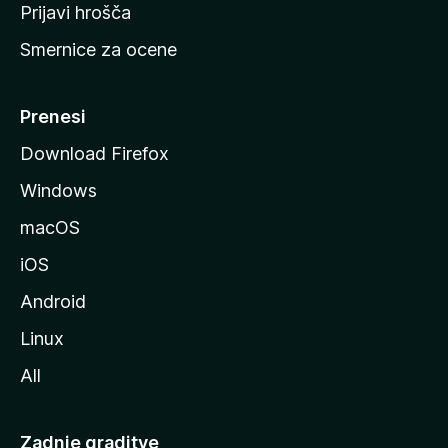
t
Prijavi hrošča
r
Smernice za ocene
a
n
M
Prenesi
o
Download Firefox
z
Windows
i
l
macOS
l
iOS
e
Android
Linux
All
Zadnje graditve