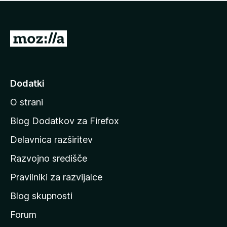
i
e
o
n
c
o
e
P
n
o
j
j
e
n
d
Dodatki
o
i
O strani
n
a
Blog Dodatkov za Firefox
d
Delavnica razširitev
o
Razvojno središče
m
a
Pravilniki za razvijalce
č
Blog skupnosti
o
s
Forum