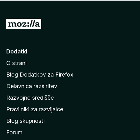
i
e
o
n
c
o
e
P
n
o
j
j
e
n
d
Dodatki
o
i
O strani
n
a
Blog Dodatkov za Firefox
d
Delavnica razširitev
o
Razvojno središče
m
a
Pravilniki za razvijalce
č
Blog skupnosti
o
s
Forum