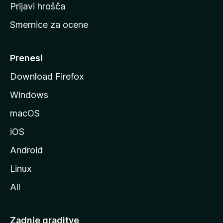
t
Prijavi hrošča
r
Smernice za ocene
a
n
M
Prenesi
o
Download Firefox
z
Windows
i
l
macOS
l
iOS
e
Android
Linux
All
Zadnje graditve