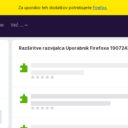
Za uporabo teh dodatkov potrebujete
Firefox
.
me
Več …
Razširitve razvijalca Uporabnik Firefoxa 19072
Š
e
n
i
o
c
Š
e
e
n
n
j
i