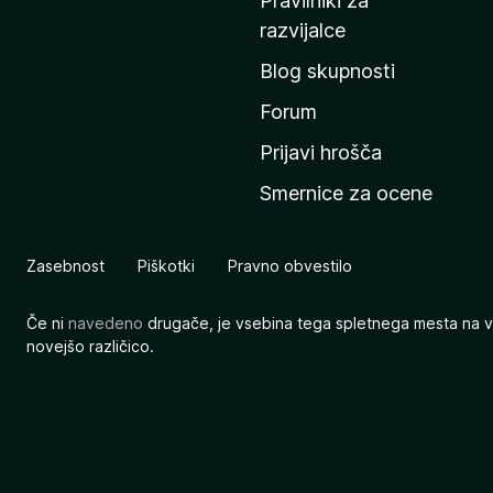
Pravilniki za
a
razvijalce
č
Blog skupnosti
o
s
Forum
t
Prijavi hrošča
r
Smernice za ocene
a
n
M
Zasebnost
Piškotki
Pravno obvestilo
o
z
Če ni
navedeno
drugače, je vsebina tega spletnega mesta na v
i
novejšo različico.
l
l
e