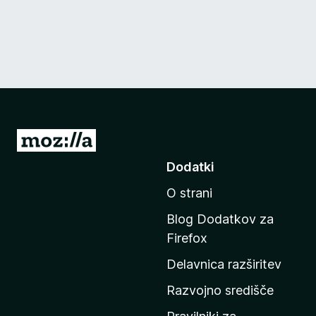
P
o
Dodatki
j
O strani
d
i
Blog Dodatkov za
n
Firefox
a
Delavnica razširitev
d
o
Razvojno središče
m