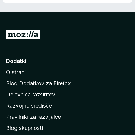
e
n
n
j
i
e
o
n
c
o
e
P
n
o
j
j
e
n
d
Dodatki
o
i
O strani
n
a
Blog Dodatkov za Firefox
d
Delavnica razširitev
o
Razvojno središče
m
a
Pravilniki za razvijalce
č
Blog skupnosti
o