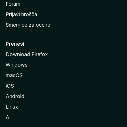
s
Forum
t
Prijavi hrošča
r
Smernice za ocene
a
n
M
Prenesi
o
Download Firefox
z
Windows
i
l
macOS
l
iOS
e
Android
Linux
All