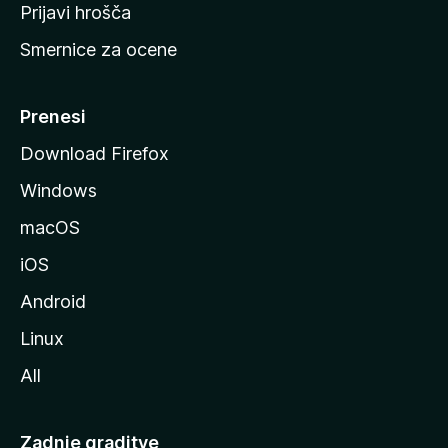
t
Prijavi hrošča
r
Smernice za ocene
a
n
M
Prenesi
o
Download Firefox
z
Windows
i
l
macOS
l
iOS
e
Android
Linux
All
Zadnje graditve