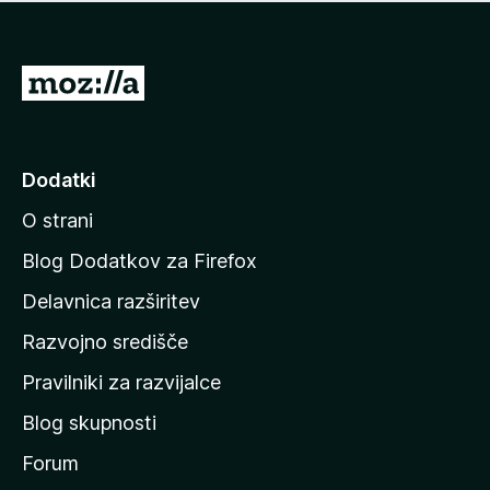
i
e
o
n
c
o
e
P
n
o
j
j
e
n
d
Dodatki
o
i
O strani
n
a
Blog Dodatkov za Firefox
d
Delavnica razširitev
o
Razvojno središče
m
a
Pravilniki za razvijalce
č
Blog skupnosti
o
s
Forum