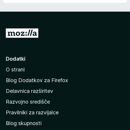
e
n
n
j
i
e
o
n
c
o
e
P
n
o
j
j
e
n
d
Dodatki
o
i
O strani
n
a
Blog Dodatkov za Firefox
d
Delavnica razširitev
o
Razvojno središče
m
a
Pravilniki za razvijalce
č
Blog skupnosti
o