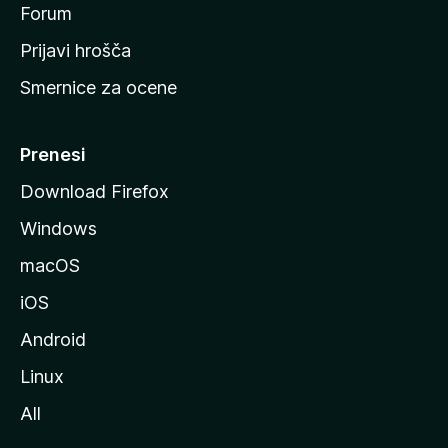
s
Forum
t
Prijavi hrošča
r
Smernice za ocene
a
n
M
Prenesi
o
Download Firefox
z
Windows
i
l
macOS
l
iOS
e
Android
Linux
All