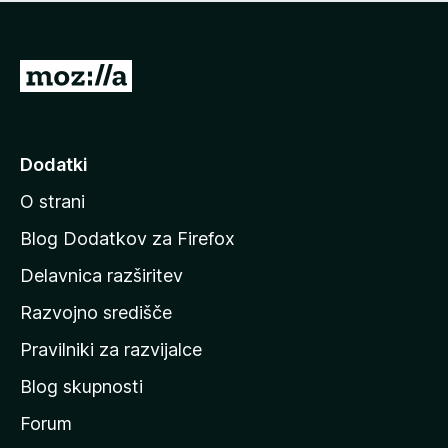
i
e
o
n
c
o
e
P
n
o
j
j
e
n
d
Dodatki
o
i
O strani
n
a
Blog Dodatkov za Firefox
d
Delavnica razširitev
o
Razvojno središče
m
a
Pravilniki za razvijalce
č
Blog skupnosti
o
s
Forum