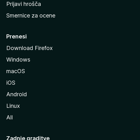
t
Prijavi hrošča
r
Smernice za ocene
a
n
M
Prenesi
o
Download Firefox
z
Windows
i
l
macOS
l
iOS
e
Android
Linux
All
Zadnje graditve