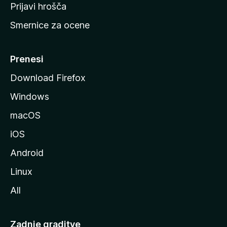
t
Prijavi hrošča
r
Smernice za ocene
a
n
M
Prenesi
o
Download Firefox
z
Windows
i
l
macOS
l
iOS
e
Android
Linux
All
Zadnje graditve