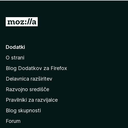
i
e
o
n
c
o
e
P
n
o
j
j
e
n
d
Dodatki
o
i
O strani
n
a
Blog Dodatkov za Firefox
d
Delavnica razširitev
o
Razvojno središče
m
a
Pravilniki za razvijalce
č
Blog skupnosti
o
s
Forum