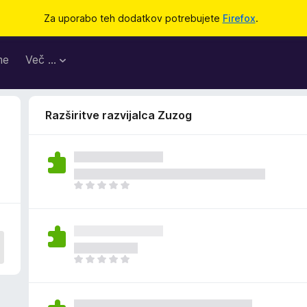
Za uporabo teh dodatkov potrebujete
Firefox
.
me
Več …
Razširitve razvijalca Zuzog
Š
e
n
i
o
c
Š
e
e
n
n
j
i