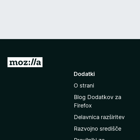
P
o
Dodatki
j
O strani
d
i
Blog Dodatkov za
n
Firefox
a
Delavnica razširitev
d
o
Razvojno središče
m