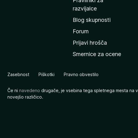
Pravilniki za
a
razvijalce
č
Blog skupnosti
o
s
Forum
t
Prijavi hrošča
r
Smernice za ocene
a
n
M
Zasebnost
Piškotki
Pravno obvestilo
o
z
Če ni
navedeno
drugače, je vsebina tega spletnega mesta na v
i
novejšo različico.
l
l
e